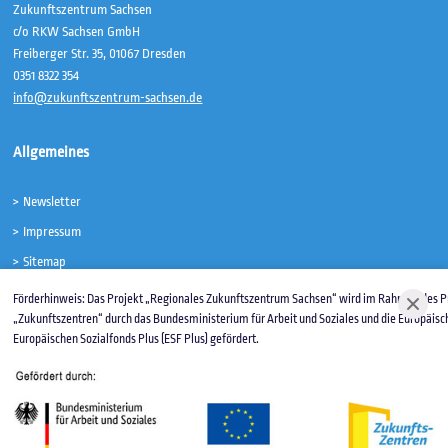
Zukunftszentrum Sachsen
c/o RKW Sachsen GmbH
Freiberger Str. 35, 01067 Dresden
0351 8322 354
info@zukunftszentrum-sachsen.de
Allgemeines
Newsletter
Impressum
Sitemap
Barrierefreiheit
Förderhinweis: Das Projekt „Regionales Zukunftszentrum Sachsen“ wird im Rahmen des
„Zukunftszentren“ durch das Bundesministerium für Arbeit und Soziales und die Europäisc
Europäischen Sozialfonds Plus (ESF Plus) gefördert.
Folgen Sie uns!