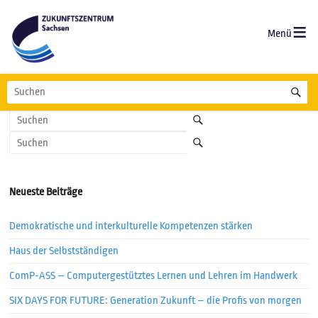
Zum
Inhalt
springen
Zukunftszentrum
Wegweisen.
Es sieht so aus, als ob wir nicht das finden konnten, wonach du
Weiterbilden.
gesucht hast. Möglicherweise hilft die Suchfunktion.
Sachsen
Wissen.
Neueste Beiträge
Demokratische und interkulturelle Kompetenzen stärken
Haus der Selbstständigen
ComP-ASS – Computergestütztes Lernen und Lehren im Handwerk
SIX DAYS FOR FUTURE: Generation Zukunft – die Profis von morgen