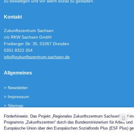
zu bewältigen und vor allem sozial zu gestalten.
Kontakt
Zukunftszentrum Sachsen
c/o RKW Sachsen GmbH
Freiberger Str. 35, 01067 Dresden
0351 8322 354
info@zukunftszentrum-sachsen.de
Allgemeines
Newsletter
Impressum
Sitemap
Barrierefreiheit
Förderhinweis: Das Projekt „Regionales Zukunftszentrum Sachsen“ wird 
Programms „Zukunftszentren“ durch das Bundesministerium für Arbeit und 
Europäische Union über den Europäischen Sozialfonds Plus (ESF Plus) gef
Folgen Sie uns!