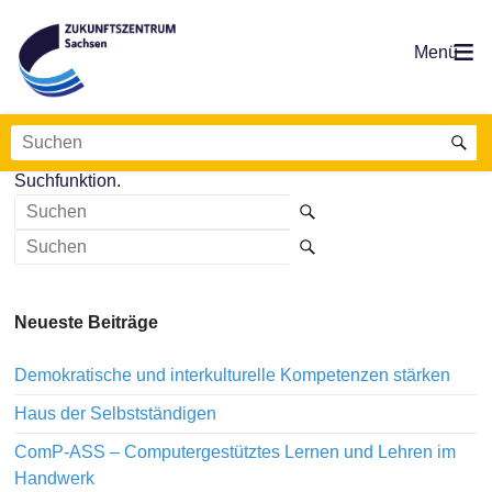
Zum
Inhalt
springen
Zukunftszentrum
Wegweisen.
Es sieht so aus, als ob wir nicht das finden konnten,
Weiterbilden.
wonach du gesucht hast. Möglicherweise hilft die
Sachsen
Wissen.
Suchfunktion.
Neueste Beiträge
Demokratische und interkulturelle Kompetenzen stärken
Haus der Selbstständigen
ComP-ASS – Computergestütztes Lernen und Lehren im
Handwerk