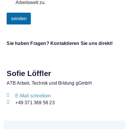
Arbeitswelt zu.
n
a
h
senden
m
e
A
d
l
e
t
r
Sie haben Fragen? Kontaktieren Sie uns direkt!
e
D
r
a
n
t
a
e
t
n
Sofie Löffler
i
s
c
v
ATB Arbeit, Technik und Bildung gGmbH
h
e
u
:
E-Mail schreiben
t
+49 371 369 58 23
z
e
r
k
l