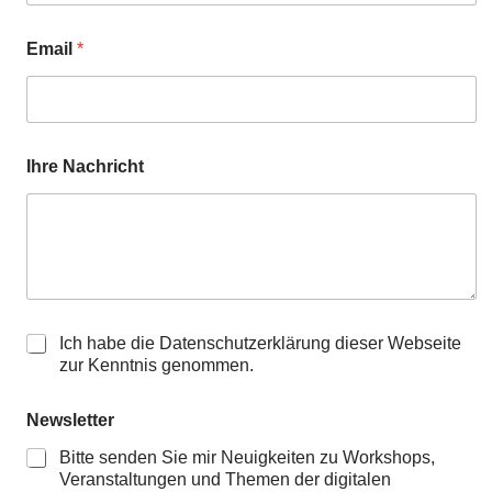
Email
*
Ihre Nachricht
K
Ich habe die Datenschutzerklärung dieser Webseite
e
zur Kenntnis genommen.
n
n
Newsletter
t
n
Bitte senden Sie mir Neuigkeiten zu Workshops,
i
Veranstaltungen und Themen der digitalen
s