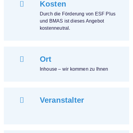
ä
Kosten
r
u
Durch die Förderung von ESF Plus
n
und BMAS ist dieses Angebot
g
kostenneutral.
*
Ort
Inhouse – wir kommen zu Ihnen
Veranstalter