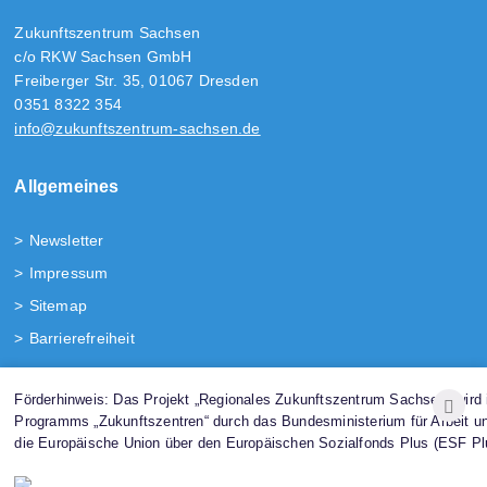
Zukunftszentrum Sachsen
c/o RKW Sachsen GmbH
Freiberger Str. 35, 01067 Dresden
0351 8322 354
info@zukunftszentrum-sachsen.de
Allgemeines
Newsletter
Impressum
Sitemap
Barrierefreiheit
Folgen Sie uns!
Förderhinweis: Das Projekt „Regionales Zukunftszentrum Sachsen“ wir
Programms „Zukunftszentren“ durch das Bundesministerium für Arbeit u
die Europäische Union über den Europäischen Sozialfonds Plus (ESF Plu