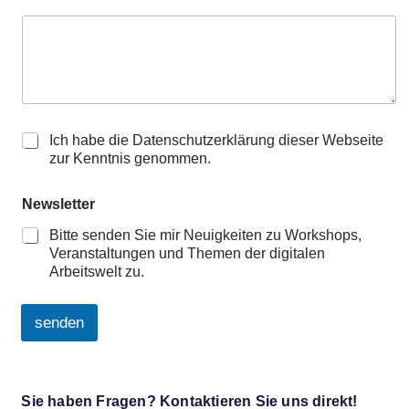
K
Ich habe die Datenschutzerklärung dieser Webseite
e
zur Kenntnis genommen.
n
n
Newsletter
t
n
Bitte senden Sie mir Neuigkeiten zu Workshops,
i
Veranstaltungen und Themen der digitalen
s
Arbeitswelt zu.
n
a
h
senden
m
e
A
d
l
e
t
r
Sie haben Fragen? Kontaktieren Sie uns direkt!
e