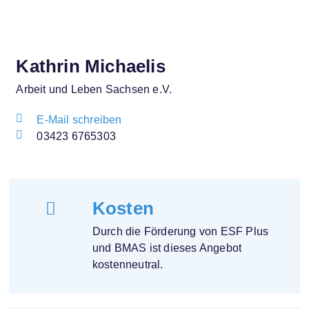
D
r
a
n
t
a
e
t
n
Kathrin Michaelis
i
s
c
v
Arbeit und Leben Sachsen e.V.
h
e
u
:
E-Mail schreiben
t
03423 6765303
z
e
r
k
l
ä
Kosten
r
u
Durch die Förderung von ESF Plus
n
und BMAS ist dieses Angebot
g
kostenneutral.
*