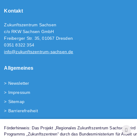
Kontakt
Zukunftszentrum Sachsen
c/o RKW Sachsen GmbH
Freiberger Str. 35, 01067 Dresden
0351 8322 354
info@zukunftszentrum-sachsen.de
Allgemeines
Newsletter
Impressum
Sitemap
Barrierefreiheit
Folgen Sie uns!
Förderhinweis: Das Projekt „Regionales Zukunftszentrum Sachsen“ wir
Programms „Zukunftszentren“ durch das Bundesministerium für Arbeit u