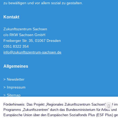
zu bewältigen und vor allem sozial zu gestalten.
Kontakt
Zukunftszentrum Sachsen
c/o RKW Sachsen GmbH
Freiberger Str. 35, 01067 Dresden
0351 8322 354
info@zukunftszentrum-sachsen.de
Allgemeines
Newsletter
Impressum
Sitemap
Barrierefreiheit
Förderhinweis: Das Projekt „Regionales Zukunftszentrum Sachsen“ wird 
Programms „Zukunftszentren“ durch das Bundesministerium für Arbeit und 
Europäische Union über den Europäischen Sozialfonds Plus (ESF Plus) gef