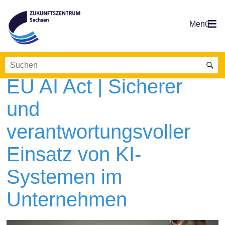
Zum
Inhalt
springen
Zukunftszentrum
KI-Kompetenz nach §4
Wegweisen.
Weiterbilden.
Sachsen
EU AI Act | Sicherer
Wissen.
und
verantwortungsvoller
Einsatz von KI-
Systemen im
Unternehmen