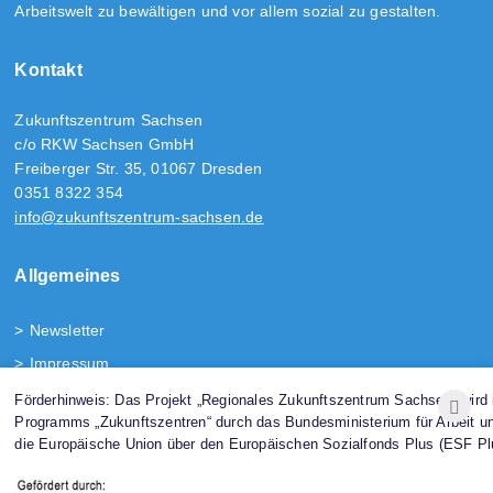
Arbeitswelt zu bewältigen und vor allem sozial zu gestalten.
Kontakt
Zukunftszentrum Sachsen
c/o RKW Sachsen GmbH
Freiberger Str. 35, 01067 Dresden
0351 8322 354
info@zukunftszentrum-sachsen.de
Allgemeines
Newsletter
Impressum
Sitemap
Förderhinweis: Das Projekt „Regionales Zukunftszentrum Sachsen“ wir
Programms „Zukunftszentren“ durch das Bundesministerium für Arbeit u
Barrierefreiheit
die Europäische Union über den Europäischen Sozialfonds Plus (ESF Plu
Folgen Sie uns!