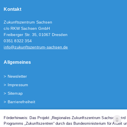
Kontakt
Zukunftszentrum Sachsen
c/o RKW Sachsen GmbH
Freiberger Str. 35, 01067 Dresden
0351 8322 354
info@zukunftszentrum-sachsen.de
Allgemeines
Newsletter
Impressum
Sitemap
Barrierefreiheit
Folgen Sie uns!
Förderhinweis: Das Projekt „Regionales Zukunftszentrum Sachsen“ wir
Programms „Zukunftszentren“ durch das Bundesministerium für Arbeit u