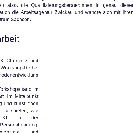
t also, die Qualifizierungsberater:innen in genau diese
auch die Arbeitsagentur Zwickau und wandte sich mit ihre
ntrum Sachsen.
rbeit
HK Chemnitz und
Workshop-Reihe:
thodenentwicklung
Workshops fand im
t. Im Mittelpunkt
g und künstlichen
n Beispielen, wie
en, KI in der
 Personalplanung,
potenziale und