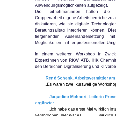
Anwendungsmöglichkeiten aufgezeigt.
Die Teilnehmer:innen hatten die G
Gruppenarbeit eigene Arbeitsbereiche zu a
diskutieren, wie sie digitale Technologien
Beratungsalltag integrieren können. Die
tiefgehenden Auseinandersetzung mi
Möglichkeiten in ihrer professionellen Um
In einem weiteren Workshop in Zwicka
Expert:innen von RKW, ATB, IHK Chemnit
den Bereichen Digitalisierung und KI vorber
René Schenk, Arbeitsvermittler am 
„Es waren zwei kurzweilige Workshop
Jaqueline Mehnert, Leiterin Presse u
ergänzte:
„Ich habe das erste Mal wirklich inter
versprochen, hier war es wirklich so. D