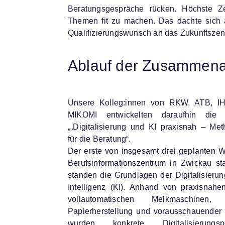
Beratungsgespräche rücken. Höchste Zei
Themen fit zu machen. Das dachte sich 
Qualifizierungswunsch an das Zukunftsze
Ablauf der Zusammena
Unsere Kolleg:innen von RKW, ATB, I
MIKOMI entwickelten daraufhin die 
„„Digitalisierung und KI praxisnah – Me
für die Beratung“.
Der erste von insgesamt drei geplanten 
Berufsinformationszentrum in Zwickau stat
standen die Grundlagen der Digitalisierun
Intelligenz (KI). Anhand von praxisnahe
vollautomatischen Melkmaschin
Papierherstellung und vorausschauender
wurden konkrete Digitalisierungs