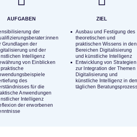
AUFGABEN
ZIEL
nsibilisierung der
Ausbau und Festigung des
alifizierungsberater:innen
theoretischen und
r Grundlagen der
praktischen Wissens in den
gitalisierung und der
Bereichen Digitalisierung
nstlichen Intelligenz
und künstliche Intelligenz
ewährung von Einblicken
Entwicklung von Strategien
 praktische
zur Integration der Themen
nwendungsbeispiele
Digitalisierung und
rtiefung des
künstliche Intelligenz in de
rständnisses für die
täglichen Beratungsprozes
raktische Anwendungen
nstlicher Intelligenz
flexion der erworbenen
enntnisse