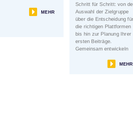
Schritt für Schritt: von de
Auswahl der Zielgruppe
MEHR
über die Entscheidung fü
die richtigen Plattformen
bis hin zur Planung Ihrer
ersten Beiträge.
Gemeinsam entwickeln
wir eine Strategie, die zu
Ihnen und Ihrem
MEHR
Unternehmen passt –
praxisnah, einfach und
effektiv.