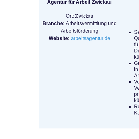
Agentur für Arbeit Zwickau
Zwickau
Ort:
Branche:
Arbeitsvermittlung und
Arbeitsförderung
Se
Website:
arbeitsagentur.de
Qu
fü
Di
kü
G
in
A
Ve
Ve
p
kü
Re
K