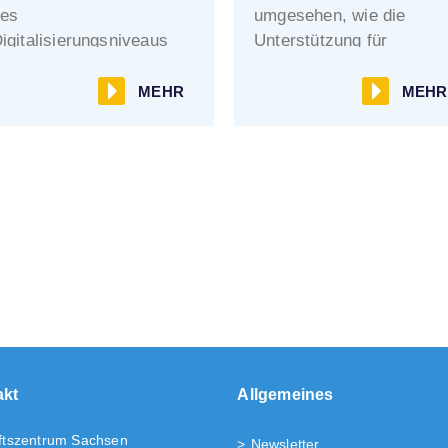
es
umgesehen, wie die
igitalisierungsniveaus
Unterstützung für
estgehalten werden.
Unternehmen konkret
aussieht.
MEHR
MEHR
akt
Allgemeines
ftszentrum Sachsen
Newsletter