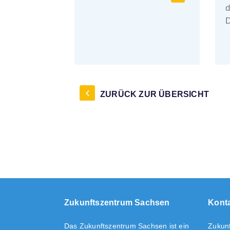
d
D
f
ZURÜCK ZUR ÜBERSICHT
Zukunftszentrum Sachsen
Kont
Das Zukunftszentrum Sachsen ist ein
Zukun