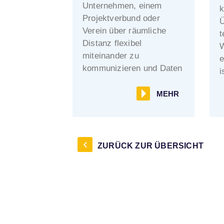
Unternehmen, einem
k
Projektverbund oder
Ü
Verein über räumliche
t
Distanz flexibel
W
miteinander zu
e
kommunizieren und Daten
i
auszutauschen.
MEHR
ZURÜCK ZUR ÜBERSICHT